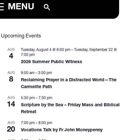
MENU
Upcoming Events
AUG
Tuesday, August 4 @ 6:00 pm
–
Tuesday, September 22 @
4
7:00 pm
2026 Summer Public Witness
AUG
9:00 am
–
3:00 pm
8
Reclaiming Prayer in a Distracted World—The
Carmelite Path
AUG
5:30 pm
–
7:30 pm
14
Scripture by the Sea – Friday Mass and Biblical
Retreat
AUG
7:00 pm
–
8:00 pm
20
Vocations Talk by Fr John Moneypenny