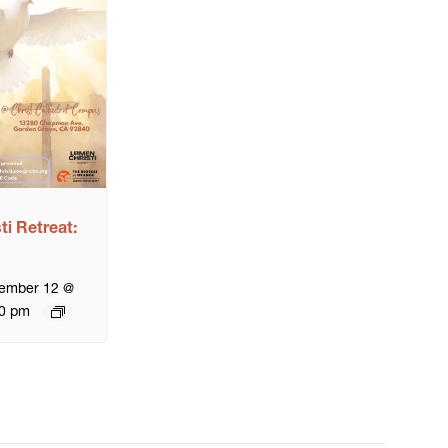
i Retreat:
vember 12 @
0 pm