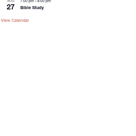
AUG
7:00 pm
–
8:00 pm
27
Bible Study
View Calendar