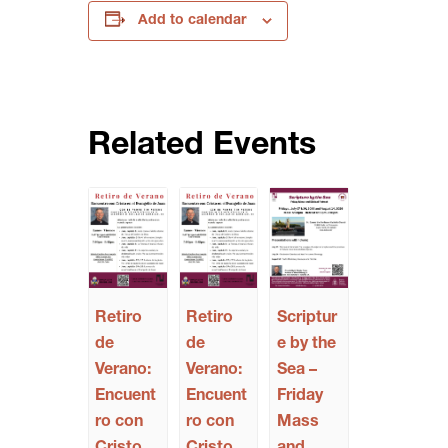
Add to calendar
Related Events
Retiro
Retiro
Scriptur
de
de
e by the
Verano:
Verano:
Sea –
Encuent
Encuent
Friday
ro con
ro con
Mass
Cristo
Cristo
and