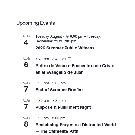
N
a
v
Upcoming Events
i
g
AUG
Tuesday, August 4 @ 6:00 pm
–
Tuesday,
a
4
September 22 @ 7:00 pm
t
2026 Summer Public Witness
i
AUG
o
7:40 pm
–
8:45 pm
6
Retiro de Verano: Encuentro con Cristo
n
en el Evangelio de Juan
AUG
5:00 pm
–
9:30 pm
7
End of Summer Bonfire
AUG
6:30 pm
–
7:30 pm
7
Purpose & Fulfillment Night
AUG
9:00 am
–
3:00 pm
8
Reclaiming Prayer in a Distracted World
—The Carmelite Path