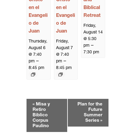
en el
en el
Biblical
Evangeli
Evangeli
Retreat
o de
o de
Friday,
Juan
Juan
August 14
@ 5:30
Thursday,
Friday,
–
pm
August 6
August 7
7:30 pm
@ 7:40
@ 7:40
–
–
pm
pm
8:45 pm
8:45 pm
E
«
Misa y
Plan for the
v
Retiro
Future
e
Biblico
Summer
Corpus
Series
»
n
Paulino
t